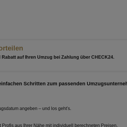
orteilen
d
Rabatt auf
Ihren Umzug
bei Zahlung über CHECK24.
 einfachen Schritten zum passenden Umzugsuntern
gsdatum angeben – und los geht's.
t Profis aus Ihrer Nähe mit individuell berechneten Preisen.