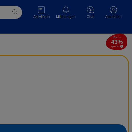
Aktivitäten
Mitteilungen
Chat
Anmelden
Bis zu
43
%
sparen