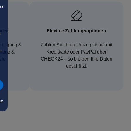
es
vice
Flexible Zahlungsoptionen
n
ichtigung &
Zahlen Sie Ihren Umzug sicher mit
ie
ntage &
Kreditkarte oder PayPal über
eie
CHECK24 – so bleiben Ihre Daten
geschützt.
um