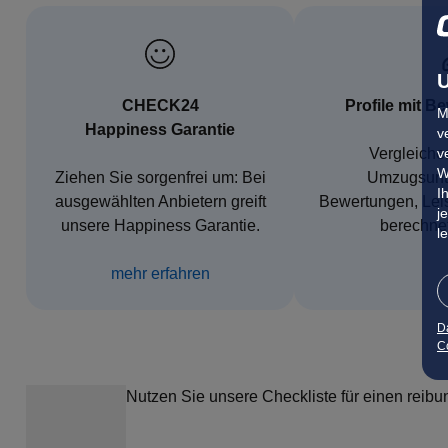
U
CHECK24
Profile mit B
M
Happiness Garantie
v
v
Vergleiche
W
Ziehen Sie sorgenfrei um: Bei
Umzugsunt
I
ausgewählten Anbietern greift
Bewertungen, Leis
j
unsere Happiness Garantie.
berechne
l
mehr erfahren
D
Co
Nutzen Sie unsere Checkliste für einen rei