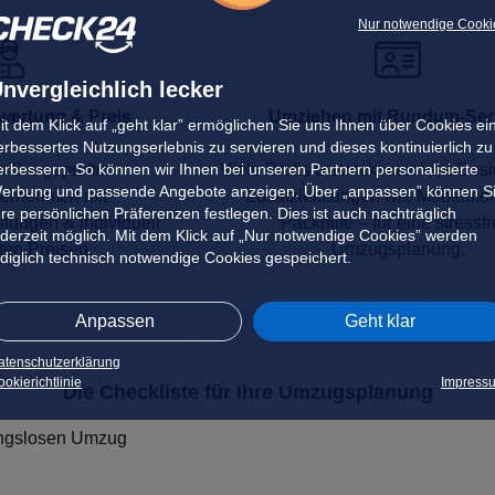
Nur notwendige Cooki
nvergleichlich lecker
ewertung & Preis
Umziehen mit Rundum‑Ser
it dem Klick auf „geht klar” ermöglichen Sie uns Ihnen über Cookies ei
erbessertes Nutzungserlebnis zu servieren und dieses kontinuierlich zu
erbessern. So können wir Ihnen bei unseren Partnern personalisierte
n Sie geprüfte
Viele Profis bieten kostenlose Bes
erbung und passende Angebote anzeigen. Über „anpassen” können S
ernehmen mit
Zusatzleistungen wie Möbelmo
hre persönlichen Präferenzen festlegen. Dies ist auch nachträglich
tungen & individuell
Packhilfe – für eine stressfr
ederzeit möglich. Mit dem Klick auf „Nur notwendige Cookies” werden
ten Preisen.
Umzugsplanung.
ediglich technisch notwendige Cookies gespeichert.
Anpassen
Geht klar
atenschutzerklärung
okierichtlinie
Impress
Die Checkliste für Ihre Umzugsplanung
bungslosen Umzug