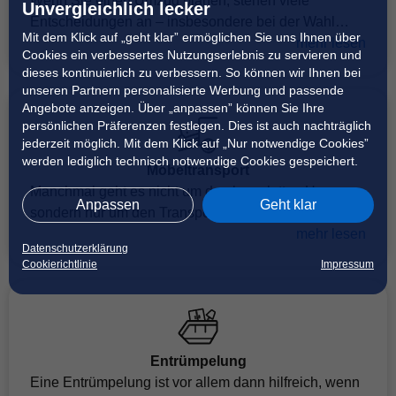
Wenn Sie einen Umzug planen, stehen viele
Unvergleichlich lecker
Entscheidungen an – insbesondere bei der Wahl
Mit dem Klick auf „geht klar” ermöglichen Sie uns Ihnen über
eines passenden Umzugsunternehmens. Neben dem
mehr lesen
Cookies ein verbessertes Nutzungserlebnis zu servieren und
Transport bieten viele Profis zusätzliche Services wie
dieses kontinuierlich zu verbessern. So können wir Ihnen bei
das Ein- und Auspacken, den Abbau von Möbeln
unseren Partnern personalisierte Werbung und passende
oder Küchen, die Einrichtung einer Halteverbotszone
Angebote anzeigen. Über „anpassen” können Sie Ihre
persönlichen Präferenzen festlegen. Dies ist auch nachträglich
oder eine Endreinigung an. Die Umzugskosten
jederzeit möglich. Mit dem Klick auf „Nur notwendige Cookies”
richten sich nach Ihrem individuellen Bedarf. Über
werden lediglich technisch notwendige Cookies gespeichert.
CHECK24 finden Sie geprüfte Umzugsprofis mit
Möbeltransport
transparenten Profilen und verifizierter
Manchmal geht es nicht um den kompletten Umzug,
Anpassen
Geht klar
Gewerbeanmeldung. Für eine erste Einschätzung der
sondern nur um den Transport einzelner Möbel –
Kosten steht Ihnen außerdem der Umzugsrechner zur
etwa eines Sofas, einer Waschmaschine oder eines
mehr lesen
Datenschutzerklärung
Verfügung.
Schranks. Ein gezielter Möbeltransport ist dafür ideal.
Cookierichtlinie
Impressum
Sie geben bei der Suche an, welche Möbel
transportiert werden sollen und ob Tragehelfer
benötigt werden. Auch Zusatzleistungen wie
Möbelmontage oder der Anschluss einer
Waschmaschine lassen sich auswählen. Die Kosten
Entrümpelung
werden individuell je Möbelstück und gewählter
Eine Entrümpelung ist vor allem dann hilfreich, wenn