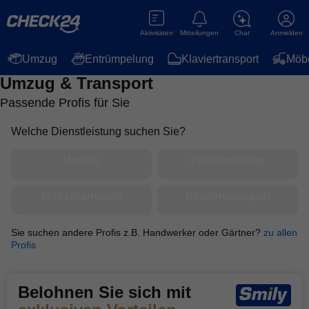
Aktivitäten
Mitteilungen
Chat
Anmelden
Umzug
Entrümpelung
Klaviertransport
Möbe
Umzug & Transport
Passende Profis für Sie
Welche Dienstleistung suchen Sie?
Umzug
Entrümpelung
Möbeltransport
Klaviertransport
Sie suchen andere Profis z.B. Handwerker oder Gärtner?
zu allen
Profis
Belohnen Sie sich mit