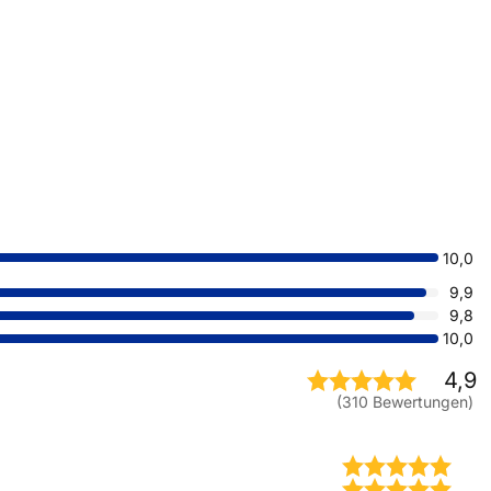
10,0
9,9
9,8
10,0
4,9
(
310 Bewertungen
)