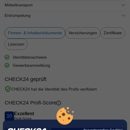
Möbeltransport
Entrümpelung
Firmen- & Inhaberdokumente
Versicherungen
Zertifikate
Lizenzen
Identitätsnachweis
Gewerbeanmeldung
CHECK24 geprüft
CHECK24 hat die Identität des Profis verifiziert.
CHECK24 Profi-Score
Exzellent
10
Profi-Score
Beliebtheit der Angebote
10,0