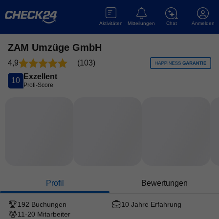
Aktivitäten
Mitteilungen
Chat
Anmelden
ZAM Umzüge GmbH
4,9
(
103
)
Exzellent
10
Profi-Score
Profil
Bewertungen
192 Buchungen
10 Jahre
Erfahrung
11-20
Mitarbeiter