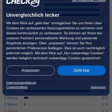
Nur notwendige Cookies
Kundenbewertungen
9,9
Antwortgeschwindigkeit
9,9
Unvergleichlich lecker
Happiness Garantie
10,0
Mit dem Klick auf „geht klar” ermöglichen Sie uns Ihnen über
4,9
Kundenbewertungen
Cookies ein verbessertes Nutzungserlebnis zu servieren und
(
103 Bewertungen
)
dieses kontinuierlich zu verbessern. So können wir Ihnen bei
Kategorien
unseren Partnern personalisierte Werbung und passende
Angebote anzeigen. Über „anpassen” können Sie Ihre
Leistung
persönlichen Präferenzen festlegen. Dies ist auch nachträglich
Zuverlässigkeit
jederzeit möglich. Mit dem Klick auf „Nur notwendige Cookies”
Kommunikation
werden lediglich technisch notwendige Cookies gespeichert.
Preisgenauigkeit
100
% Weiterempfehlung
Anpassen
Geht klar
Alle
Verifizierte Bewertungen
Datenschutzerklärung
Cookierichtlinie
Impressum
5 Sterne
93
%
4 Sterne
6
%
3 Sterne
1
%
2 Sterne
0
%