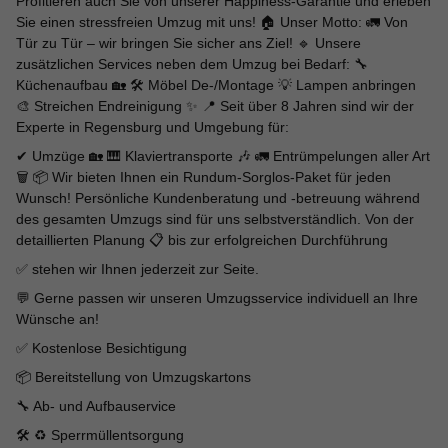
Profitieren auch Sie von unserer Happiness-Garantie und erleben
Sie einen stressfreien Umzug mit uns! 🏠 Unser Motto: 🚛 Von
Tür zu Tür – wir bringen Sie sicher ans Ziel! 🔹 Unsere
zusätzlichen Services neben dem Umzug bei Bedarf: 🔧
Küchenaufbau 🏡 🛠 Möbel De-/Montage 💡 Lampen anbringen
🎨 Streichen Endreinigung ✨ 📍 Seit über 8 Jahren sind wir der
Experte in Regensburg und Umgebung für:
✔ Umzüge 🏡 🎹 Klaviertransporte 🎶 🚛 Entrümpelungen aller Art
🗑 📦 Wir bieten Ihnen ein Rundum-Sorglos-Paket für jeden
Wunsch! Persönliche Kundenberatung und -betreuung während
des gesamten Umzugs sind für uns selbstverständlich. Von der
detaillierten Planung 📋 bis zur erfolgreichen Durchführung
✅ stehen wir Ihnen jederzeit zur Seite.
💬 Gerne passen wir unseren Umzugsservice individuell an Ihre
Wünsche an!
✅ Kostenlose Besichtigung
📦 Bereitstellung von Umzugskartons
🔧 Ab- und Aufbauservice
🛠 ♻️ Sperrmüllentsorgung