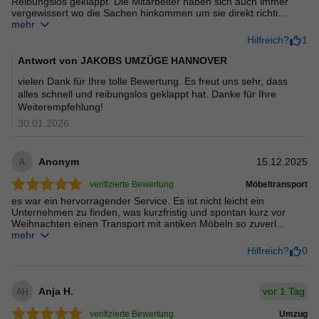
Reibungslos geklappt. Die Mitarbeiter haben sich auch immer
vergewissert wo die Sachen hinkommen um sie direkt richti...
mehr
Hilfreich?
1
Antwort von
JAKOBS UMZÜGE HANNOVER
vielen Dank für Ihre tolle Bewertung. Es freut uns sehr, dass
alles schnell und reibungslos geklappt hat. Danke für Ihre
Weiterempfehlung!
30.01.2026
Anonym
15.12.2025
A
verifizierte Bewertung
Möbeltransport
es war ein hervorragender Service. Es ist nicht leicht ein
Unternehmen zu finden, was kurzfristig und spontan kurz vor
Weihnachten einen Transport mit antiken Möbeln so zuverl...
mehr
Hilfreich?
0
vor 1 Tag
Anja H.
AH
verifizierte Bewertung
Umzug