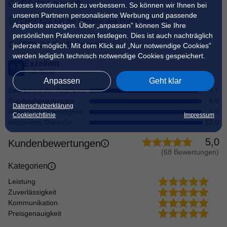
CHECK24 geprüft
dieses kontinuierlich zu verbessern. So können wir Ihnen bei
unseren Partnern personalisierte Werbung und passende
CHECK24 hat die Identität des Profis verifiziert.
Angebote anzeigen. Über „anpassen” können Sie Ihre
persönlichen Präferenzen festlegen. Dies ist auch nachträglich
CHECK24 Profi-Score
jederzeit möglich. Mit dem Klick auf „Nur notwendige Cookies”
werden lediglich technisch notwendige Cookies gespeichert.
Exzellent
9,9
Profi-Score
Anpassen
Geht klar
Beliebtheit der Angebote
9,7
Kundenbewertungen
9,9
Datenschutzerklärung
Antwortgeschwindigkeit
9,9
Cookierichtlinie
Impressum
Happiness Garantie
10,0
5,0
Kundenbewertungen
(
68 Bewertungen
)
Kategorien
Leistung
Zuverlässigkeit
Kommunikation
Preisgenauigkeit