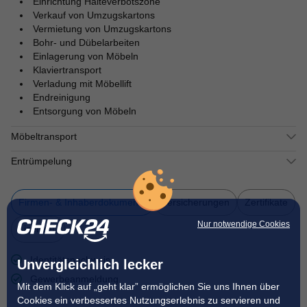
Einrichtung Halteverbotszone
Verkauf von Umzugskartons
Vermietung von Umzugskartons
Bohr- und Dübelarbeiten
Einlagerung von Möbeln
Klaviertransport
Verladung mit Möbellift
Endreinigung
Entsorgung von Möbeln
Möbeltransport
Entrümpelung
Firmen- & Inhaberdokumente
Versicherungen
Zertifikate
Nur notwendige Cookies
Lizenzen
Identitätsnachweis
Unvergleichlich lecker
Gewerbeanmeldung
Mit dem Klick auf „geht klar” ermöglichen Sie uns Ihnen über
Cookies ein verbessertes Nutzungserlebnis zu servieren und