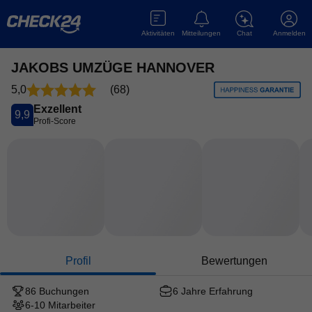
Aktivitäten
Mitteilungen
Chat
Anmelden
JAKOBS UMZÜGE HANNOVER
5,0
(
68
)
Exzellent
9,9
Profi-Score
Profil
Bewertungen
86 Buchungen
6 Jahre
Erfahrung
6-10
Mitarbeiter